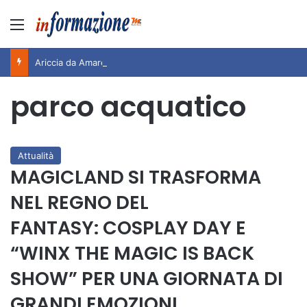
Menu
Ariccia da Amare! 2026 – Night and Day”: la rassegna entra nel vivo. Registrato il sold out negli appuntamenti di luglio, ora al via la programmazione fino a novembre
parco acquatico
Attualità
MAGICLAND SI TRASFORMA
NEL REGNO DEL
FANTASY: COSPLAY DAY E
“WINX THE MAGIC IS BACK
SHOW” PER UNA GIORNATA DI
GRANDI EMOZIONI