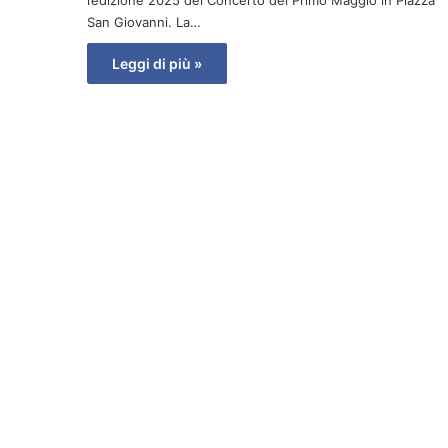
l’edizione 2025 del Concerto del Primo Maggio in Piazza
San Giovanni. La…
Leggi di più »