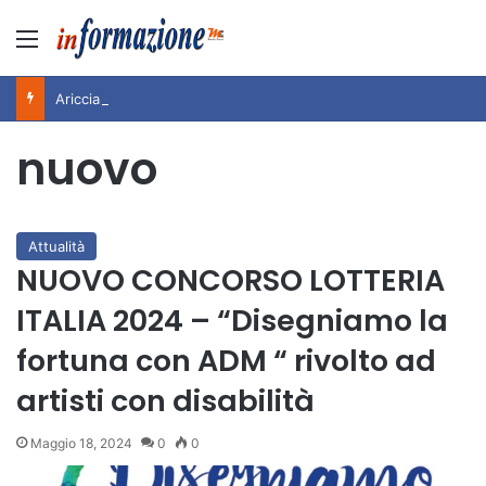
Menu
Ariccia, il messaggio di ringraziamento di Rita Pavone all’Amministrazione e alla città per i 100 anni di Teddy Reno
nuovo
Attualità
NUOVO CONCORSO LOTTERIA
ITALIA 2024 – “Disegniamo la
fortuna con ADM “ rivolto ad
artisti con disabilità
Maggio 18, 2024
0
0