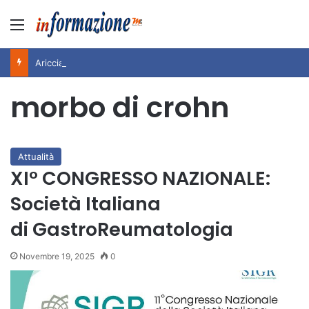
Menu
Ariccia da Amare! 2026 – Night and Day”: la rassegna entra nel vivo. Registrato il sold out negli appuntamenti di luglio, ora al via la programmazione fino a novembre
morbo di crohn
Attualità
XI° CONGRESSO NAZIONALE:
Società Italiana
di GastroReumatologia
Novembre 19, 2025
0