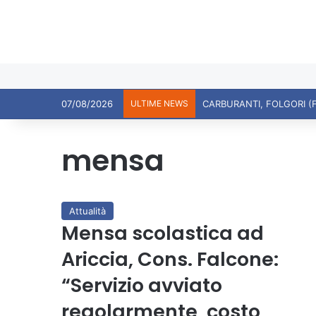
07/08/2026
ULTIME NEWS
CARBURANTI, FOLGORI (
mensa
Attualità
Mensa scolastica ad
Ariccia, Cons. Falcone:
“Servizio avviato
regolarmente, costo