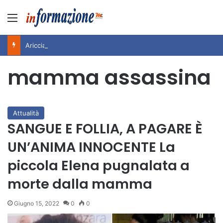
Menu
Ariccia da Amare! 2026 – Night and Day”: la rassegna entra nel vivo. Registrato il sold out negli appuntamenti di luglio, ora al via la programmazione fino a novembre
mamma assassina
Attualità
SANGUE E FOLLIA, A PAGARE È
UN’ANIMA INNOCENTE La
piccola Elena pugnalata a
morte dalla mamma
Giugno 15, 2022
0
0