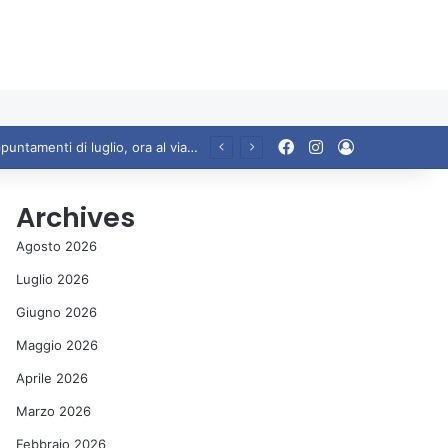
Facebook
Instagram
Accedi
Ariccia da Amare! 2026 – Night and Day”: la rassegna entra nel vivo. Registrato il sold out negli appuntamenti di luglio, ora al via la programmazione fino a novembre
Archives
Agosto 2026
Luglio 2026
Giugno 2026
Maggio 2026
Aprile 2026
Marzo 2026
Febbraio 2026