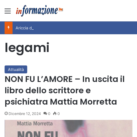
Menu
Ariccia da Amare! 2026 – Night and Day”: la rassegna entra nel vivo. Registrato il sold out negli appuntamenti di luglio, ora al via la programmazione fino a novembre
legami
Attualità
NON FU L’AMORE – In uscita il
libro dello scrittore e
psichiatra Mattia Morretta
Dicembre 12, 2024
0
0