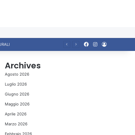
Facebook
Instagram
Accedi
Ariccia da Amare! 2026 – Night and Day”: la rassegna entra nel vivo. Registrato il sold out negli appuntamenti di luglio, ora al via la programmazione fino a novembre
Archives
Agosto 2026
Luglio 2026
Giugno 2026
Maggio 2026
Aprile 2026
Marzo 2026
Febbraio 2026