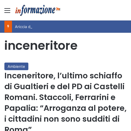
Menu
Ariccia da Amare! 2026 – Night and Day”: la rassegna entra nel vivo. Registrato il sold out negli appuntamenti di luglio, ora al via la programmazione fino a novembre
inceneritore
Ambiente
Inceneritore, l’ultimo schiaffo
di Gualtieri e del PD ai Castelli
Romani. Staccoli, Ferrarini e
Papalia: “Arroganza al potere,
i cittadini non sono sudditi di
Roma”