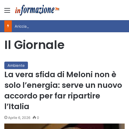
Menu
Ariccia da Amare! 2026 – Night and Day”: la rassegna entra nel vivo. Registrato il sold out negli appuntamenti di luglio, ora al via la programmazione fino a novembre
Il Giornale
Ambiente
La vera sfida di Meloni non è
solo l’energia: serve un nuovo
accordo per far ripartire
l’Italia
Aprile 6, 2026
0