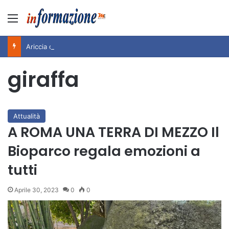
Menu
Ariccia da Amare! 2026 – Night and Day”: la rassegna entra nel vivo. Registrato il sold out negli appuntamenti di luglio, ora al via la programmazione fino a novembre
giraffa
Attualità
A ROMA UNA TERRA DI MEZZO Il
Bioparco regala emozioni a
tutti
Aprile 30, 2023
0
0