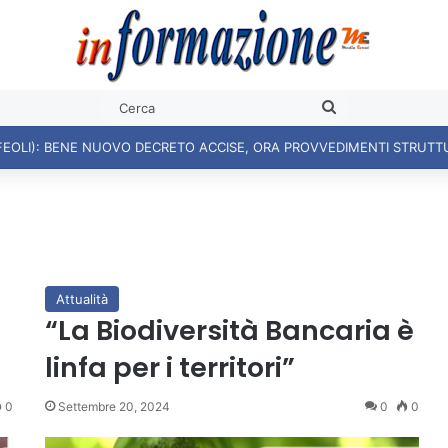
Cerca
FEOLI): BENE NUOVO DECRETO ACCISE, ORA PROVVEDIMENTI STRUTT
Attualità
“La Biodiversità Bancaria è
linfa per i territori”
0
Settembre 20, 2024
0
0