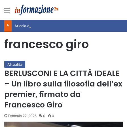
Menu
Ariccia da Amare! 2026 – Night and Day”: la rassegna entra nel vivo. Registrato il sold out negli appuntamenti di luglio, ora al via la programmazione fino a novembre
francesco giro
Attualità
BERLUSCONI E LA CITTÀ IDEALE
– Un libro sulla filosofia dell’ex
premier, firmato da
Francesco Giro
Febbraio 22, 2025
0
0