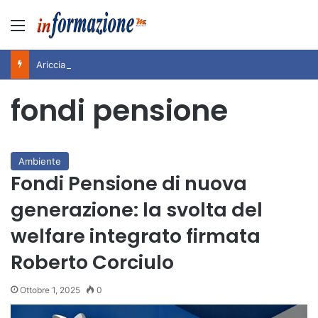
Menu
Ariccia da Amare! 2026 – Night and Day”: la rassegna entra nel vivo. Registrato il sold out negli appuntamenti di luglio, ora al via la programmazione fino a novembre
fondi pensione
Ambiente
Fondi Pensione di nuova
generazione: la svolta del
welfare integrato firmata
Roberto Corciulo
Ottobre 1, 2025
0