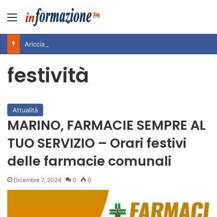
Menu
Ariccia da Amare! 2026 – Night and Day”: la rassegna entra nel vivo. Registrato il sold out negli appuntamenti di luglio, ora al via la programmazione fino a novembre
festività
Attualità
MARINO, FARMACIE SEMPRE AL
TUO SERVIZIO – Orari festivi
delle farmacie comunali
Dicembre 7, 2024
0
0