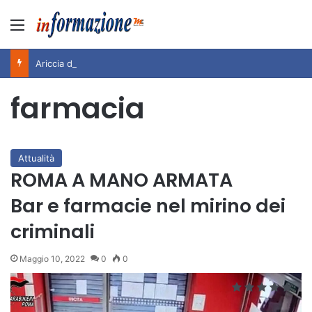
Menu
Ariccia da Amare! 2026 – Night and Day”: la rassegna entra nel vivo. Registrato il sold out negli appuntamenti di luglio, ora al via la programmazione fino a novembre
farmacia
Attualità
ROMA A MANO ARMATA
Bar e farmacie nel mirino dei
criminali
Maggio 10, 2022
0
0