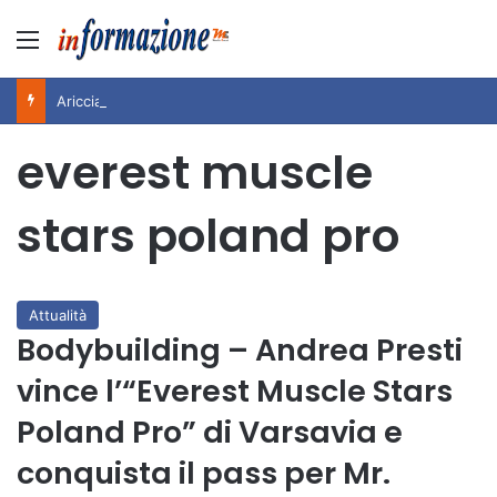
Menu
Ariccia da Amare! 2026 – Night and Day”: la rassegna entra nel vivo. Registrato il sold out negli appuntamenti di luglio, ora al via la programmazione fino a novembre
everest muscle
stars poland pro
Attualità
Bodybuilding – Andrea Presti
vince l’“Everest Muscle Stars
Poland Pro” di Varsavia e
conquista il pass per Mr.