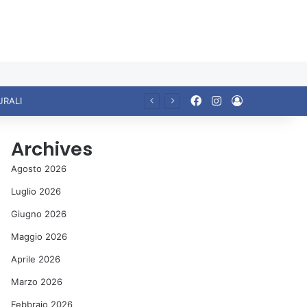
Facebook
Instagram
Accedi
Ariccia da Amare! 2026 – Night and Day”: la rassegna entra nel vivo. Registrato il sold out negli appuntamenti di luglio, ora al via la programmazione fino a novembre
Archives
Agosto 2026
Luglio 2026
Giugno 2026
Maggio 2026
Aprile 2026
Marzo 2026
Febbraio 2026