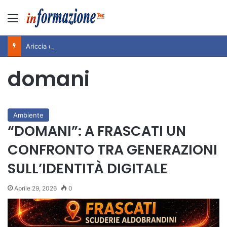
Menu
Ariccia da Amare! 2026 – Night and Day”: la rassegna entra nel vivo. Registrato il sold out negli appuntamenti di luglio, ora al via la programmazione fino a novembre
domani
Ambiente
“DOMANI”: A FRASCATI UN
CONFRONTO TRA GENERAZIONI
SULL’IDENTITÀ DIGITALE
Aprile 29, 2026
0