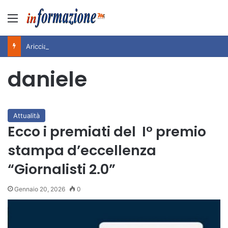
Menu
Ariccia da Amare! 2026 – Night and Day”: la rassegna entra nel vivo. Registrato il sold out negli appuntamenti di luglio, ora al via la programmazione fino a novembre
daniele
Attualità
Ecco i premiati del I° premio
stampa d’eccellenza
“Giornalisti 2.0”
Gennaio 20, 2026
0