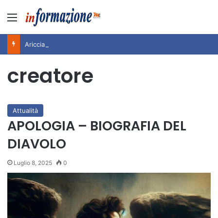
Menu
Ariccia da Amare! 2026 – Night and Day”: la rassegna entra nel vivo. Registrato il sold out negli appuntamenti di luglio, ora al via la programmazione fino a novembre
creatore
Attualità
APOLOGIA – BIOGRAFIA DEL
DIAVOLO
Luglio 8, 2025
0