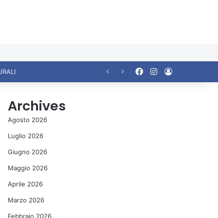
Facebook
Instagram
Accedi
Ariccia da Amare! 2026 – Night and Day”: la rassegna entra nel vivo. Registrato il sold out negli appuntamenti di luglio, ora al via la programmazione fino a novembre
Archives
Agosto 2026
Luglio 2026
Giugno 2026
Maggio 2026
Aprile 2026
Marzo 2026
Febbraio 2026