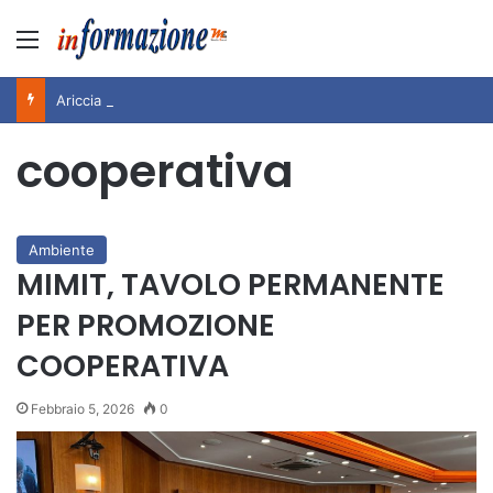
Menu
Ariccia da Amare! 2026 – Night and Day”: la rassegna entra nel vivo. Registrato il sold out negli appuntamenti di luglio, ora al via la programmazione fino a novembre
cooperativa
Ambiente
MIMIT, TAVOLO PERMANENTE
PER PROMOZIONE
COOPERATIVA
Febbraio 5, 2026
0