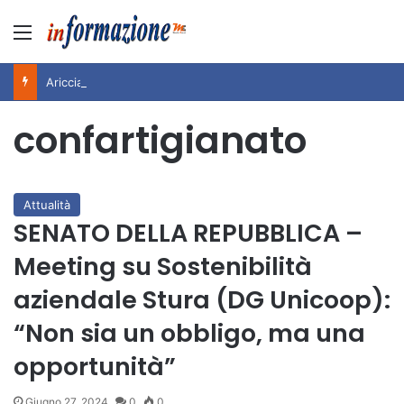
Menu
Ariccia da Amare! 2026 – Night and Day”: la rassegna entra nel vivo. Registrato il sold out negli appuntamenti di luglio, ora al via la programmazione fino a novembre
confartigianato
Attualità
SENATO DELLA REPUBBLICA –
Meeting su Sostenibilità
aziendale Stura (DG Unicoop):
“Non sia un obbligo, ma una
opportunità”
Giugno 27, 2024
0
0