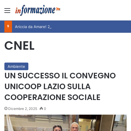
Menu
Ariccia da Amare! 2026 – Night and Day”: la rassegna entra nel vivo. Registrato il sold out negli appuntamenti di luglio, ora al via la programmazione fino a novembre
CNEL
Ambiente
UN SUCCESSO IL CONVEGNO
UNICOOP LAZIO SULLA
COOPERAZIONE SOCIALE
Dicembre 2, 2025
0