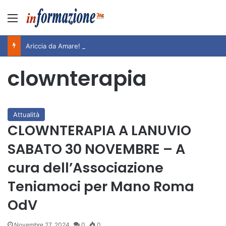
Menu
Ariccia da Amare! 2026 – Night and Day”: la rassegna entra nel vivo. Registrato il sold out negli appuntamenti di luglio, ora al via la programmazione fino a novembre
clownterapia
Attualità
CLOWNTERAPIA A LANUVIO
SABATO 30 NOVEMBRE – A
cura dell’Associazione
Teniamoci per Mano Roma
OdV
Novembre 27, 2024
0
0