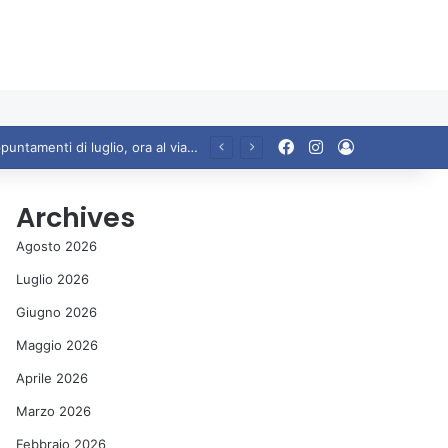
Facebook
Instagram
Accedi
Ariccia da Amare! 2026 – Night and Day”: la rassegna entra nel vivo. Registrato il sold out negli appuntamenti di luglio, ora al via la programmazione fino a novembre
Archives
Agosto 2026
Luglio 2026
Giugno 2026
Maggio 2026
Aprile 2026
Marzo 2026
Febbraio 2026