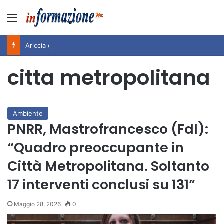
Menu
Ariccia da Amare! 2026 – Night and Day”: la rassegna entra nel vivo. Registrato il sold out negli appuntamenti di luglio, ora al via la programmazione fino a novembre
citta metropolitana
Ambiente
PNRR, Mastrofrancesco (FdI):
“Quadro preoccupante in
Città Metropolitana. Soltanto
17 interventi conclusi su 131”
Maggio 28, 2026
0