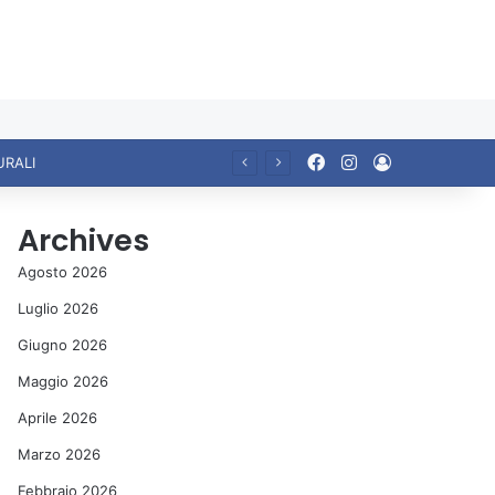
Facebook
Instagram
Accedi
Ariccia da Amare! 2026 – Night and Day”: la rassegna entra nel vivo. Registrato il sold out negli appuntamenti di luglio, ora al via la programmazione fino a novembre
Archives
Agosto 2026
Luglio 2026
Giugno 2026
Maggio 2026
Aprile 2026
Marzo 2026
Febbraio 2026