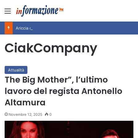
Menu
Ariccia da Amare! 2026 – Night and Day”: la rassegna entra nel vivo. Registrato il sold out negli appuntamenti di luglio, ora al via la programmazione fino a novembre
CiakCompany
Attualità
The Big Mother”, l’ultimo
lavoro del regista Antonello
Altamura
Novembre 12, 2025
0