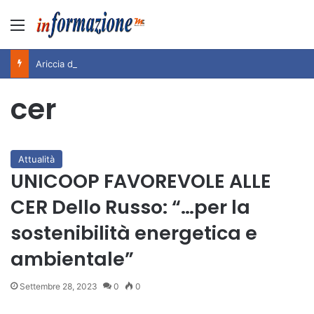
Menu
Ariccia da Amare! 2026 – Night and Day”: la rassegna entra nel vivo. Registrato il sold out negli appuntamenti di luglio, ora al via la programmazione fino a novembre
cer
Attualità
UNICOOP FAVOREVOLE ALLE
CER Dello Russo: “…per la
sostenibilità energetica e
ambientale”
Settembre 28, 2023
0
0