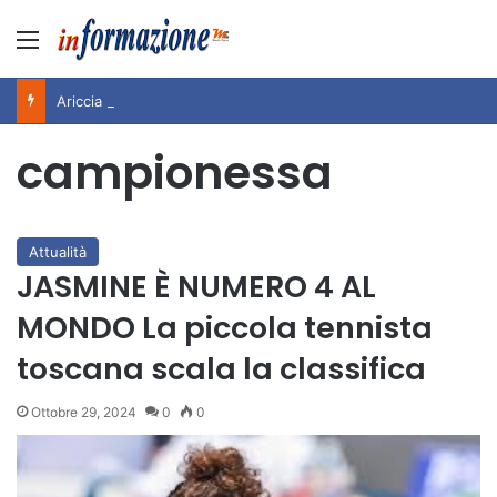
Menu
Ariccia da Amare! 2026 – Night and Day”: la rassegna entra nel vivo. Registrato il sold out negli appuntamenti di luglio, ora al via la programmazione fino a novembre
campionessa
Attualità
JASMINE È NUMERO 4 AL
MONDO La piccola tennista
toscana scala la classifica
Ottobre 29, 2024
0
0