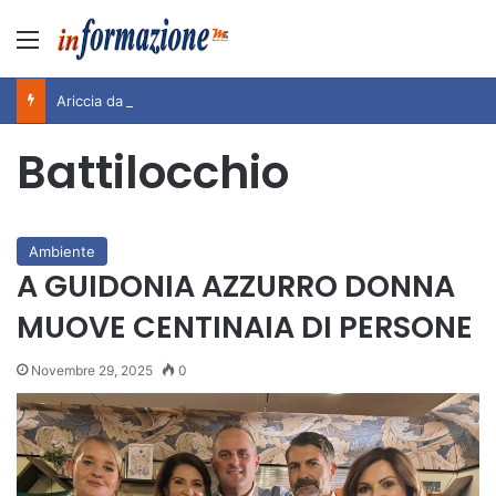
Menu
Ariccia da Amare! 2026 – Night and Day”: la rassegna entra nel vivo. Registrato il sold out negli appuntamenti di luglio, ora al via la programmazione fino a novembre
Battilocchio
Ambiente
A GUIDONIA AZZURRO DONNA
MUOVE CENTINAIA DI PERSONE
Novembre 29, 2025
0