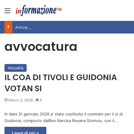
Menu
Ariccia da Amare! 2026 – Night and Day”: la rassegna entra nel vivo. Registrato il sold out negli appuntamenti di luglio, ora al via la programmazione fino a novembre
avvocatura
Attualità
IL COA DI TIVOLI E GUIDONIA
VOTAN SI
Marzo 3, 2026
0
In data 31 gennaio 2026 e’ stato costituito il comitato per il sì di
Guidonia, composto dall’Avv.Narcisa Roxana Stoinoiu, con il…
Leggi di più »