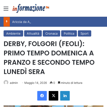
Menu
Ariccia da Amare! 2026 – Night and Day”: la rassegna entra nel vivo. Registrato il sold out negli appuntamenti di luglio, ora al via la programmazione fino a novembre
Ambiente
Attualità
Cronaca
Politica
Sport
DERBY, FOLGORI (FEOLI):
PRIMO TEMPO DOMENICA A
PRANZO E SECONDO TEMPO
LUNEDÌ SERA
admin
Maggio 14, 2026
0
minuto di lettura
Facebook
X
LinkedIn